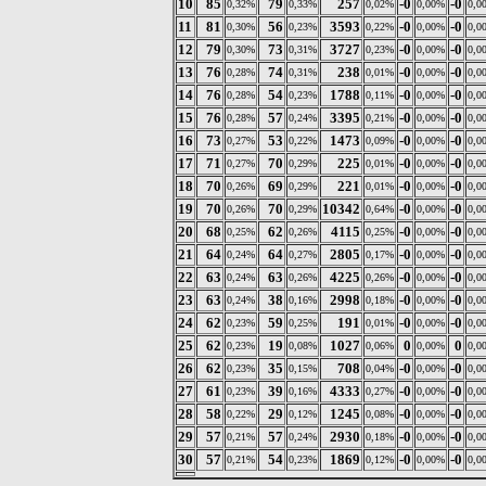
10
85
79
257
-0
-0
0,32%
0,33%
0,02%
0,00%
0,0
11
81
56
3593
-0
-0
0,30%
0,23%
0,22%
0,00%
0,0
12
79
73
3727
-0
-0
0,30%
0,31%
0,23%
0,00%
0,0
13
76
74
238
-0
-0
0,28%
0,31%
0,01%
0,00%
0,0
14
76
54
1788
-0
-0
0,28%
0,23%
0,11%
0,00%
0,0
15
76
57
3395
-0
-0
0,28%
0,24%
0,21%
0,00%
0,0
16
73
53
1473
-0
-0
0,27%
0,22%
0,09%
0,00%
0,0
17
71
70
225
-0
-0
0,27%
0,29%
0,01%
0,00%
0,0
18
70
69
221
-0
-0
0,26%
0,29%
0,01%
0,00%
0,0
19
70
70
10342
-0
-0
0,26%
0,29%
0,64%
0,00%
0,0
20
68
62
4115
-0
-0
0,25%
0,26%
0,25%
0,00%
0,0
21
64
64
2805
-0
-0
0,24%
0,27%
0,17%
0,00%
0,0
22
63
63
4225
-0
-0
0,24%
0,26%
0,26%
0,00%
0,0
23
63
38
2998
-0
-0
0,24%
0,16%
0,18%
0,00%
0,0
24
62
59
191
-0
-0
0,23%
0,25%
0,01%
0,00%
0,0
25
62
19
1027
0
0
0,23%
0,08%
0,06%
0,00%
0,0
26
62
35
708
-0
-0
0,23%
0,15%
0,04%
0,00%
0,0
27
61
39
4333
-0
-0
0,23%
0,16%
0,27%
0,00%
0,0
28
58
29
1245
-0
-0
0,22%
0,12%
0,08%
0,00%
0,0
29
57
57
2930
-0
-0
0,21%
0,24%
0,18%
0,00%
0,0
30
57
54
1869
-0
-0
0,21%
0,23%
0,12%
0,00%
0,0