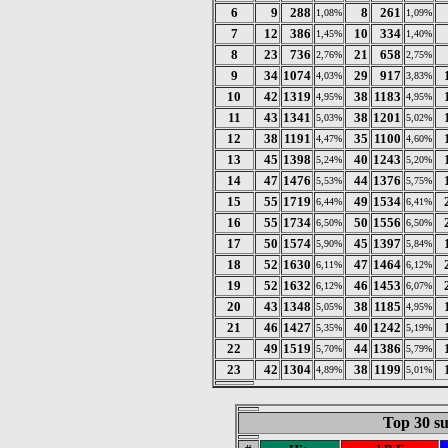
6
9
288
8
261
1,08%
1,09%
7
12
386
10
334
1,45%
1,40%
8
23
736
21
658
2,76%
2,75%
9
34
1074
29
917
4,03%
3,83%
10
42
1319
38
1183
4,95%
4,95%
11
43
1341
38
1201
5,03%
5,02%
12
38
1191
35
1100
4,47%
4,60%
13
45
1398
40
1243
5,24%
5,20%
14
47
1476
44
1376
5,53%
5,75%
15
55
1719
49
1534
6,44%
6,41%
16
55
1734
50
1556
6,50%
6,50%
17
50
1574
45
1397
5,90%
5,84%
18
52
1630
47
1464
6,11%
6,12%
19
52
1632
46
1453
6,12%
6,07%
20
43
1348
38
1185
5,05%
4,95%
21
46
1427
40
1242
5,35%
5,19%
22
49
1519
44
1386
5,70%
5,79%
23
42
1304
38
1199
4,89%
5,01%
Top 30 su