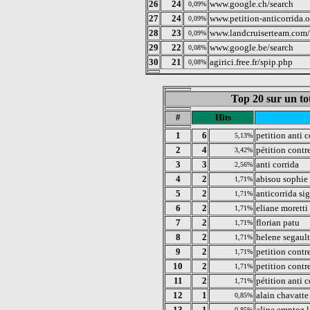
26
24
www.google.ch/search
0,09%
27
24
www.petition-anticorrida.
0,09%
28
23
www.landcruiserteam.com/
0,09%
29
22
www.google.be/search
0,08%
30
21
agirici.free.fr/spip.php
0,08%
Top 20 sur un to
#
Hits
1
6
petition anti c
5,13%
2
4
pétition contre
3,42%
3
3
anti corrida
2,56%
4
2
abisou sophie
1,71%
5
2
anticorrida si
1,71%
6
2
eliane moretti
1,71%
7
2
florian patu
1,71%
8
2
helene segault
1,71%
9
2
petition contr
1,71%
10
2
petition contr
1,71%
11
2
pétition anti c
1,71%
12
1
alain chavatte
0,85%
13
1
aline emptoz l
0,85%