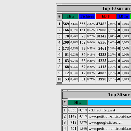
Top 10 sur un 
#
Hits
Fichiers
kB F
kB In
1
569
566
47482
-0
2,13%
2,37%
2,93%
0,00%
2
166
161
12668
-0
0,62%
0,67%
0,78%
0,00%
3
70
70
10342
-0
0,26%
0,29%
0,64%
0,00%
4
209
152
6556
-0
0,78%
0,64%
0,40%
0,00%
5
173
79
5461
-0
0,65%
0,33%
0,34%
0,00%
6
61
39
4333
-0
0,23%
0,16%
0,27%
0,00%
7
63
63
4225
-0
0,24%
0,26%
0,26%
0,00%
8
68
62
4115
-0
0,25%
0,26%
0,25%
0,00%
9
12
12
4082
-0
0,04%
0,05%
0,25%
0,00%
10
53
51
3998
-0
0,20%
0,21%
0,25%
0,00%
Top 30 sur 
#
Hits
1
6538
- (Direct Request)
24,51%
2
1149
www.petition-anticorrida.o
4,31%
3
713
www.google.fr/search
2,67%
4
491
www.petition-anticorrida.o
1,84%