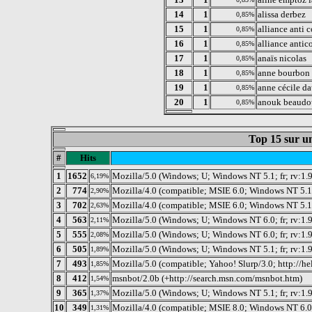
14
1
alissa derbez
0,85%
15
1
alliance anti c
0,85%
16
1
alliance antic
0,85%
17
1
anaïs nicolas
0,85%
18
1
anne bourbon
0,85%
19
1
anne cécile d
0,85%
20
1
anouk beaudo
0,85%
Top 15 sur un
#
Hits
1
1652
Mozilla/5.0 (Windows; U; Windows NT 5.1; fr; rv:1.
6,19%
2
774
Mozilla/4.0 (compatible; MSIE 6.0; Windows NT 5.1
2,90%
3
702
Mozilla/4.0 (compatible; MSIE 6.0; Windows NT 5.1
2,63%
4
563
Mozilla/5.0 (Windows; U; Windows NT 6.0; fr; rv:1
2,11%
5
555
Mozilla/5.0 (Windows; U; Windows NT 6.0; fr; rv:1.
2,08%
6
505
Mozilla/5.0 (Windows; U; Windows NT 5.1; fr; rv:1.
1,89%
7
493
Mozilla/5.0 (compatible; Yahoo! Slurp/3.0; http://h
1,85%
8
412
msnbot/2.0b (+http://search.msn.com/msnbot.htm)
1,54%
9
365
Mozilla/5.0 (Windows; U; Windows NT 5.1; fr; rv:1.
1,37%
10
349
Mozilla/4.0 (compatible; MSIE 8.0; Windows NT 6.
1,31%