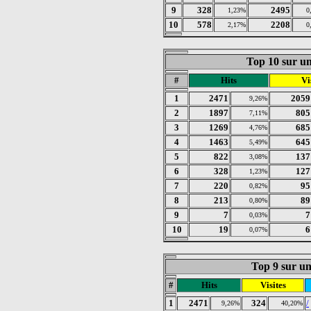
9
328
2495
1,23%
0
10
578
2208
2,17%
0
Top 10 sur un
#
Hits
Vi
1
2471
2059
9,26%
2
1897
805
7,11%
3
1269
685
4,76%
4
1463
645
5,49%
5
822
137
3,08%
6
328
127
1,23%
7
220
95
0,82%
8
213
89
0,80%
9
7
7
0,03%
10
19
6
0,07%
Top 9 sur un 
#
Hits
Visites
1
2471
324
/
9,26%
40,20%