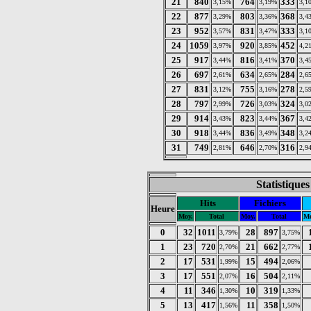
21
840
764
333
3,15%
3,19%
3,1
22
877
803
368
3,29%
3,36%
3,4
23
952
831
333
3,57%
3,47%
3,1
24
1059
920
452
3,97%
3,85%
4,2
25
917
816
370
3,44%
3,41%
3,4
26
697
634
284
2,61%
2,65%
2,6
27
831
755
278
3,12%
3,16%
2,5
28
797
726
324
2,99%
3,03%
3,0
29
914
823
367
3,43%
3,44%
3,4
30
918
836
348
3,44%
3,49%
3,2
31
749
646
316
2,81%
2,70%
2,9
Statistique
Hits
Fichiers
Heure
Moy.
Total
Moy.
Total
Mo
0
32
1011
28
897
3,79%
3,75%
1
23
720
21
662
2,70%
2,77%
2
17
531
15
494
1,99%
2,06%
3
17
551
16
504
2,07%
2,11%
4
11
346
10
319
1,30%
1,33%
5
13
417
11
358
1,56%
1,50%