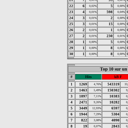
22
6
5
0,02%
0,00%
23
4
598
0,01%
0,04%
24
3
2
0,01%
0,00%
25
3
15
0,01%
0,00%
26
2
1
0,01%
0,00%
27
2
230
0,01%
0,01%
28
1
5
0,00%
0,00%
29
1
8
0,00%
0,00%
30
1
8
0,00%
0,00%
Top 10 sur un
#
Hits
kB F
1
1269
543319
4,76%
33
2
1463
150302
5,49%
9
3
1897
10383
7,11%
0
4
2471
10282
9,26%
0
5
3449
6597
12,93%
0
6
1944
5304
7,29%
0
7
822
4090
3,08%
0
8
19
2843
0,07%
0