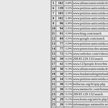
5
182
www.allianceanticorrida.fr
0,68%
6
139
www.petition-anticorrida.o
0,52%
7
103
www.petition-anticorrida.
0,39%
8
102
www.petition-anticorrida.
0,38%
9
96
www.petition-anticorrida.o
0,36%
10
94
www.petition-anticorrida.o
0,35%
11
91
www.bing.com/search
0,34%
12
84
www.google.com/search
0,31%
13
77
www.petition-anticorrida.
0,29%
14
77
www.protection-des-animau
0,29%
15
72
www.webchoc.com/videos2
0,27%
16
59
209.85.229.132/search
0,22%
17
42
www.123people.fr/ext/frm
0,16%
18
38
www.allianceanticorrida.fr/
0,14%
19
38
www.fondationbrigittebardo
0,14%
20
34
www.petition-anticorrida.
0,13%
21
30
bellaciao.org/fr/spip.php
0,11%
22
30
www.memoclic.com/forum/10
0,11%
23
29
209.85.129.132/search
0,11%
24
29
www.borta.org/article.php
0,11%
25
26
informatique.natmoulin.ne
0,10%