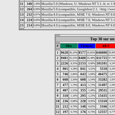
11
346
Mozilla/5.0 (Windows; U; Windows NT 5.1; fr; rv:1
1,30%
12
264
Mozilla/5.0 (compatible; Googlebot/2.1; +http://ww
0,99%
13
232
Mozilla/4.0 (compatible; MSIE 7.0; Windows NT 6.
0,87%
14
224
Mozilla/4.0 (compatible; MSIE 7.0; Windows NT 5.
0,84%
15
214
Mozilla/4.0 (compatible; MSIE 8.0; Windows NT 6.0
0,80%
Top 30 sur un 
#
Hits
Fichiers
kB F
1
9628
8577
646800
36,10%
35,85%
39,90
2
9481
8488
611755
35,55%
35,48%
37,74
3
2226
2153
101101
8,35%
9,00%
6,24
4
901
841
5510
3,38%
3,52%
0,34
5
746
643
46475
2,80%
2,69%
2,87
6
668
608
33282
2,50%
2,54%
2,05
7
477
413
31497
1,79%
1,73%
1,94
8
407
355
29511
1,53%
1,48%
1,82
9
310
295
15435
1,16%
1,23%
0,95
10
236
228
13310
0,88%
0,95%
0,82
11
212
148
5166
0,79%
0,62%
0,32
12
197
176
12557
0,74%
0,74%
0,77