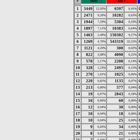
#
Hits
kB F
1
3449
6597
12,93%
0,41%
2
2471
10282
9,26%
0,63%
3
1944
5304
7,29%
0,33%
4
1897
10383
7,11%
0,64%
5
1463
150302
5,49%
9,27%
6
1269
543319
4,76%
33,52%
7
1121
300
4,20%
0,02%
8
822
4090
3,08%
0,25%
9
578
2208
2,17%
0,14%
10
328
2495
1,23%
0,15%
11
270
1025
1,01%
0,06%
12
220
1135
0,82%
0,07%
13
213
577
0,80%
0,04%
14
19
2843
0,07%
0,18%
15
16
60
0,06%
0,00%
16
12
30
0,04%
0,00%
17
10
18
0,04%
0,00%
18
10
25
0,04%
0,00%
19
9
34
0,03%
0,00%
20
8
21
0,03%
0,00%
21
7
35
0,03%
0,00%