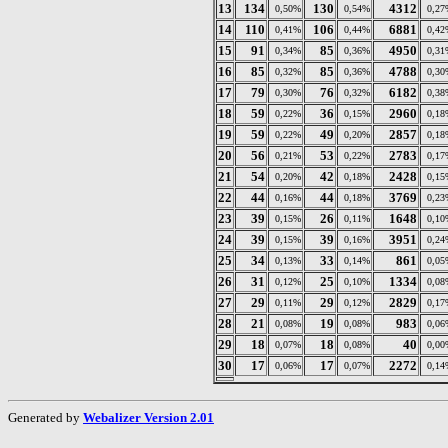
13
134
130
4312
0,50%
0,54%
0,27
14
110
106
6881
0,41%
0,44%
0,42
15
91
85
4950
0,34%
0,36%
0,31
16
85
85
4788
0,32%
0,36%
0,30
17
79
76
6182
0,30%
0,32%
0,38
18
59
36
2960
0,22%
0,15%
0,18
19
59
49
2857
0,22%
0,20%
0,18
20
56
53
2783
0,21%
0,22%
0,17
21
54
42
2428
0,20%
0,18%
0,15
22
44
44
3769
0,16%
0,18%
0,23
23
39
26
1648
0,15%
0,11%
0,10
24
39
39
3951
0,15%
0,16%
0,24
25
34
33
861
0,13%
0,14%
0,05
26
31
25
1334
0,12%
0,10%
0,08
27
29
29
2829
0,11%
0,12%
0,17
28
21
19
983
0,08%
0,08%
0,06
29
18
18
40
0,07%
0,08%
0,00
30
17
17
2272
0,06%
0,07%
0,14
Generated by
Webalizer Version 2.01