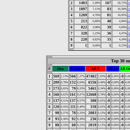
2
1463
167
/
5,49%
20,72%
3
1897
83
/
7,11%
10,30%
4
1269
81
/
4,76%
10,05%
5
213
40
/
0,80%
4,96%
6
822
39
/
3,08%
4,84%
7
328
36
/
1,23%
4,47%
8
220
35
/
0,82%
4,34%
9
1
1
/
0,00%
0,12%
Top 30 sur
#
Hits
Fichiers
kB F
kB In
kB O
1
569
566
47482
-0
-0
2,13%
2,37%
2,93%
0,00%
0,0
2
209
152
6556
-0
-0
0,78%
0,64%
0,40%
0,00%
0,0
3
173
79
5461
-0
-0
0,65%
0,33%
0,34%
0,00%
0,0
4
166
161
12668
-0
-0
0,62%
0,67%
0,78%
0,00%
0,0
5
137
137
308
-0
-0
0,51%
0,57%
0,02%
0,00%
0,0
6
120
111
358
-0
-0
0,45%
0,46%
0,02%
0,00%
0,0
7
98
78
2083
-0
-0
0,37%
0,33%
0,13%
0,00%
0,0
8
95
92
236
-0
-0
0,36%
0,38%
0,01%
0,00%
0,0
9
88
60
2019
-0
-0
0,33%
0,25%
0,12%
0,00%
0,0