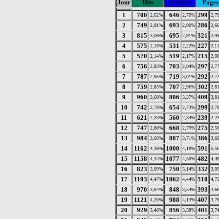
Jour
Hits
Fichiers
Pages
1
700
646
299
2,62%
2,70%
2,7
2
749
693
286
2,81%
2,90%
2,6
3
815
695
321
3,06%
2,91%
2,9
4
575
531
227
2,16%
2,22%
2,1
5
570
519
215
2,14%
2,17%
2,0
6
756
703
297
2,83%
2,94%
2,7
7
787
719
292
2,95%
3,01%
2,7
8
759
707
302
2,85%
2,96%
2,8
9
960
806
409
3,60%
3,37%
3,8
10
742
654
299
2,78%
2,73%
2,7
11
621
560
239
2,33%
2,34%
2,2
12
747
668
275
2,80%
2,79%
2,5
13
984
887
386
3,69%
3,71%
3,6
14
1162
1000
591
4,36%
4,18%
5,5
15
1158
1077
482
4,34%
4,50%
4,4
16
823
750
332
3,09%
3,14%
3,0
17
1193
1062
510
4,47%
4,44%
4,7
18
970
848
393
3,64%
3,54%
3,6
19
1121
988
407
4,20%
4,13%
3,7
20
929
856
401
3,48%
3,58%
3,7