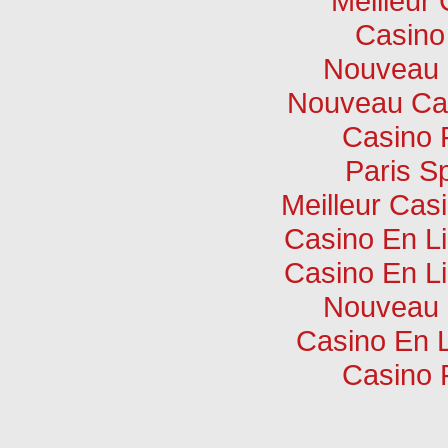
Meilleur
Casino
Nouveau 
Nouveau Cas
Casino 
Paris Sp
Meilleur Cas
Casino En L
Casino En L
Nouveau 
Casino En 
Casino 