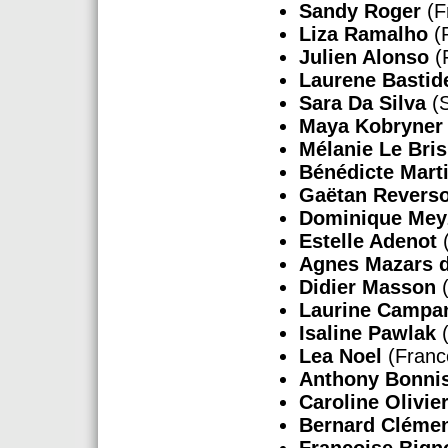
Sandy Roger
(F
Liza Ramalho
(P
Julien Alonso
(
Laurene Basti
Sara Da Silva
(S
Maya Kobryner
Mélanie Le Bris
Bénédicte Mart
Gaëtan Revers
Dominique Mey
Estelle Adenot
(
Agnes Mazars d
Didier Masson
(
Laurine Campa
Isaline Pawlak
(
Lea Noel
(Franc
Anthony Bonni
Caroline Olivie
Bernard Cléme
Françoise Bign