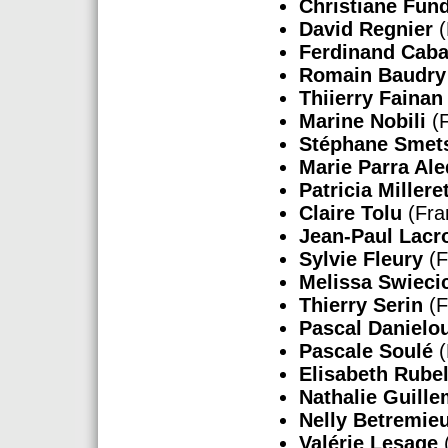
Christiane Fun
David Regnier
(
Ferdinand Cab
Romain Baudry
Thiierry Fainan
Marine Nobili
(F
Stéphane Smet
Marie Parra Al
Patricia Millere
Claire Tolu
(Fra
Jean-Paul Lacr
Sylvie Fleury
(F
Melissa Swieci
Thierry Serin
(F
Pascal Danielo
Pascale Soulé
Elisabeth Rube
Nathalie Guill
Nelly Betremie
Valérie Lesage