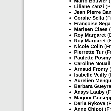
Mario Bouvier
(
Liliane Zanzi
(B
Jean Pierre Ba
Coralie Sella
(F
Françoise Sega
Marleen Claes
(
Roy Margaret
(E
Roy Margaret
(E
Nicole Colin
(Fr
Pierrette Tur
(F
Paulette Posm
Caroline Nouail
Arnaud Fronty
(
Isabelle Veilly
(
Aurelien Meng
Barbara Gueyra
Anays Lauby
(F
Magoni Giusep
Daria Rykova
(R
Anne Chipot
(Fr