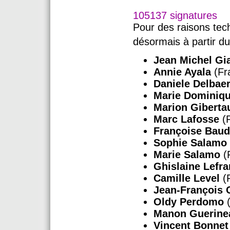
105137 signatures
Pour des raisons te
désormais à partir d
Jean Michel Gi
Annie Ayala
(Fr
Daniele Delbae
Marie Dominiq
Marion Giberta
Marc Lafosse
(F
Françoise Baud
Sophie Salamo
Marie Salamo
(
Ghislaine Lefr
Camille Level
(
Jean-François 
Oldy Perdomo
(
Manon Guerin
Vincent Bonnet