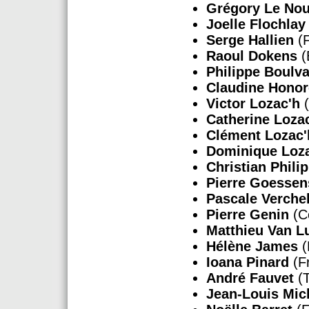
Grégory Le Nou
Joelle Flochlay
Serge Hallien
(F
Raoul Dokens
(
Philippe Boulva
Claudine Hono
Victor Lozac'h
(
Catherine Loza
Clément Lozac'
Dominique Loz
Christian Phili
Pierre Goesse
Pascale Verche
Pierre Genin
(Co
Matthieu Van L
Hélène James
(
Ioana Pinard
(F
André Fauvet
(T
Jean-Louis Mi