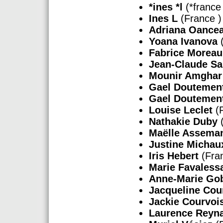
*ines *l
(*france 
Ines L
(France )
Adriana Oance
Yoana Ivanova
(
Fabrice Moreau
Jean-Claude Sa
Mounir Amghar
Gael Doutemen
Gael Doutemen
Louise Leclet
(F
Nathakie Duby
(
Maëlle Assema
Justine Michau
Iris Hebert
(Fran
Marie Favaless
Anne-Marie Go
Jacqueline Cou
Jackie Courvois
Laurence Reyna