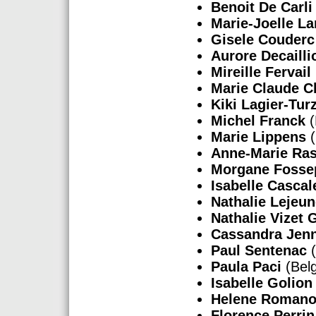
Benoit De Carli
Marie-Joelle La
Gisele Couder
Aurore Decailli
Mireille Fervail
Marie Claude C
Kiki Lagier-Turz
Michel Franck
(
Marie Lippens
(
Anne-Marie Ras
Morgane Fosse
Isabelle Cascal
Nathalie Lejeu
Nathalie Vizet
Cassandra Jen
Paul Sentenac
(
Paula Paci
(Belg
Isabelle Golion
Helene Roman
Florence Perrin