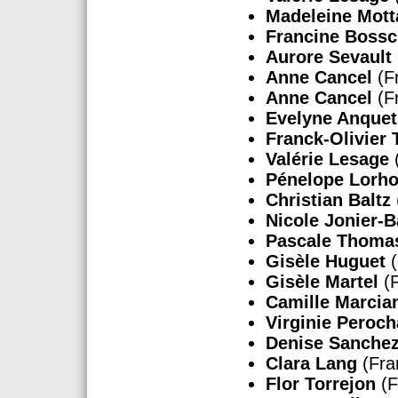
Madeleine Mott
Francine Bossc
Aurore Sevault
Anne Cancel
(F
Anne Cancel
(F
Evelyne Anquet
Franck-Olivier 
Valérie Lesage
Pénelope Lorh
Christian Baltz
Nicole Jonier-B
Pascale Thoma
Gisèle Huguet
(
Gisèle Martel
(F
Camille Marcia
Virginie Peroch
Denise Sanche
Clara Lang
(Fra
Flor Torrejon
(F