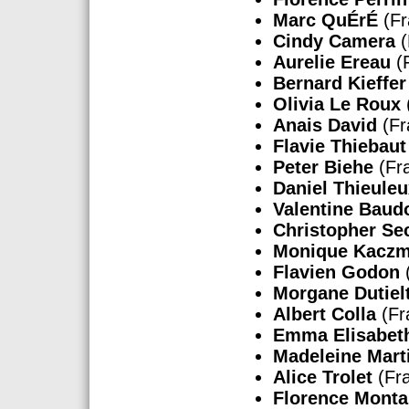
Marc QuÉrÉ
(Fr
Cindy Camera
(
Aurelie Ereau
(
Bernard Kieffer
Olivia Le Roux
Anais David
(Fr
Flavie Thiebaut
Peter Biehe
(Fr
Daniel Thieule
Valentine Baud
Christopher Se
Monique Kaczm
Flavien Godon
Morgane Dutiel
Albert Colla
(Fr
Emma Elisabet
Madeleine Mart
Alice Trolet
(Fr
Florence Montal