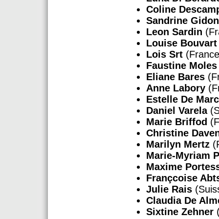
Coline Descam
Sandrine Gidon
Leon Sardin
(Fr
Louise Bouvart
Lois Srt
(France
Faustine Moles
Eliane Bares
(F
Anne Labory
(F
Estelle De Mar
Daniel Varela
(S
Marie Briffod
(F
Christine Dave
Marilyn Mertz
(
Marie-Myriam P
Maxime Portes
Françcoise Abt
Julie Rais
(Suis
Claudia De Alm
Sixtine Zehner
(