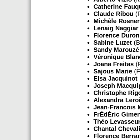
Catherine Fauq
Claude Ribou
(F
Michèle Rosner
Lenaig Naggiar
Florence Duron
Sabine Luzet
(B
Sandy Marouzé
Véronique Blan
Joana Freitas
(
Sajous Marie
(F
Elsa Jacquinot
Joseph Macqui
Christophe Rig
Alexandra Lero
Jean-Francois 
FrÉdÉric Gime
Théo Levasseu
Chantal Cheval
Florence Berr