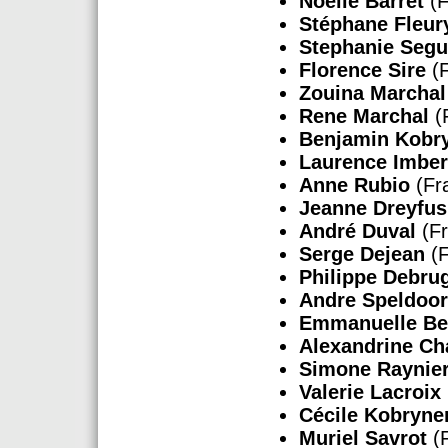
Noëlle Barret
(F
Stéphane Fleur
Stephanie Seg
Florence Sire
(F
Zouina Marchal
Rene Marchal
(
Benjamin Kobr
Laurence Imbe
Anne Rubio
(Fr
Jeanne Dreyfus
André Duval
(Fr
Serge Dejean
(F
Philippe Debru
Andre Speldoo
Emmanuelle Be
Alexandrine C
Simone Raynie
Valerie Lacroix
Cécile Kobryne
Muriel Savrot
(F