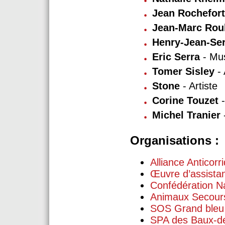
Jean Rochefor
Jean-Marc Ro
Henry-Jean-Ser
Eric Serra
- Mus
Tomer Sisley
-
Stone
- Artiste
Corine Touzet
-
Michel Tranier
Organisations :
Alliance Anticorr
Œuvre d’assistan
Confédération N
Animaux Secour
SOS Grand bleu
SPA des Baux-d