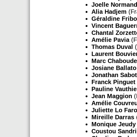
Joelle Norman
Alia Hadjem
(Fr
Géraldine Fribo
Vincent Baguer
Chantal Zorzett
Amélie Pavia
(F
Thomas Duval
(
Laurent Bouvie
Marc Chaboude
Josiane Ballato
Jonathan Sabot
Franck Pinguet
Pauline Vauthie
Jean Maggion
(
Amélie Couvre
Juliette Lo Far
Mireille Darras
Monique Jeudy
Coustou Sandr