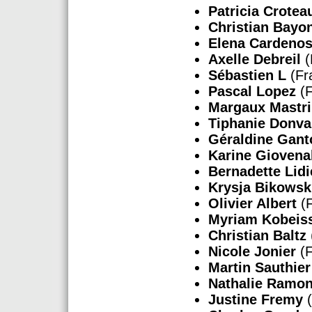
Patricia Crotea
Christian Bayo
Elena Cardeno
Axelle Debreil
(
Sébastien L
(Fr
Pascal Lopez
(F
Margaux Mastri
Tiphanie Donva
Géraldine Gant
Karine Giovena
Bernadette Lidi
Krysja Bikowsk
Olivier Albert
(F
Myriam Kobeis
Christian Baltz
Nicole Jonier
(F
Martin Sauthier
Nathalie Ramon
Justine Fremy
(