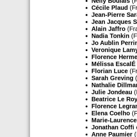
Nelly Boulais
(F
Cécile Plaud
(F
Jean-Pierre Sa
Jean Jacques S
Alain Jaffro
(Fr
Nadia Tonkin
(F
Jo Aublin Perri
Veronique Lam
Florence Herme
Mélissa EscalÉ
Florian Luce
(F
Sarah Greving
(
Nathalie Dillm
Julie Jondeau
(
Beatrice Le Ro
Florence Legra
Elena Coelho
(F
Marie-Laurence
Jonathan Coffi 
Anne Paumier
(