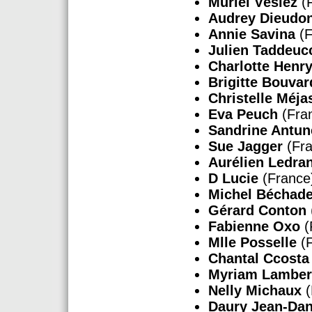
Muriel Vésiez
(F
Audrey Dieudo
Annie Savina
(F
Julien Taddeuc
Charlotte Henr
Brigitte Bouvar
Christelle Méj
Eva Peuch
(Fra
Sandrine Antu
Sue Jagger
(Fra
Aurélien Ledra
D Lucie
(France
Michel Béchad
Gérard Conton
Fabienne Oxo
(
Mlle Posselle
(F
Chantal Ccosta
Myriam Lamber
Nelly Michaux
(
Daury Jean-Dan