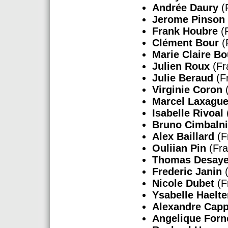
Andrée Daury
(
Jerome Pinson
Frank Houbre
(
Clément Bour
(
Marie Claire Bo
Julien Roux
(Fr
Julie Beraud
(F
Virginie Coron
(
Marcel Laxagu
Isabelle Rivoal
Bruno Cimbaln
Alex Baillard
(F
Ouliian Pin
(Fra
Thomas Desay
Frederic Janin
(
Nicole Dubet
(F
Ysabelle Haelt
Alexandre Capp
Angelique Forn