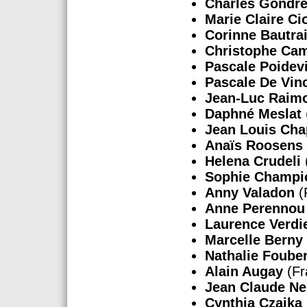
Charles Gondr
Marie Claire Ci
Corinne Bautra
Christophe Ca
Pascale Poidev
Pascale De Vin
Jean-Luc Raim
Daphné Meslat
Jean Louis Cha
Anaïs Roosens
Helena Crudeli
Sophie Champi
Anny Valadon
(
Anne Perennou
Laurence Verdi
Marcelle Berny
Nathalie Fouber
Alain Augay
(Fr
Jean Claude Ne
Cynthia Czaika