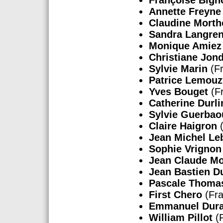
Annette Freyne
Claudine Morth
Sandra Langre
Monique Amiez
Christiane Jon
Sylvie Marin
(Fr
Patrice Lemouz
Yves Bouget
(F
Catherine Durli
Sylvie Guerbao
Claire Haigron
(
Jean Michel Le
Sophie Vrigno
Jean Claude Mo
Jean Bastien D
Pascale Thoma
First Chero
(Fra
Emmanuel Dur
William Pillot
(F