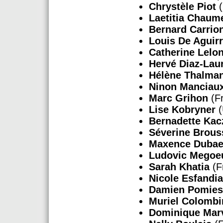
Chrystèle Piot
(
Laetitia Chaume
Bernard Carrio
Louis De Aguir
Catherine Lelo
Hervé Diaz-Lau
Hélène Thalma
Ninon Manciau
Marc Grihon
(F
Lise Kobryner
(
Bernadette Ka
Séverine Brous
Maxence Dubae
Ludovic Megoeu
Sarah Khatia
(F
Nicole Esfandia
Damien Pomies
Muriel Colombi
Dominique Mar