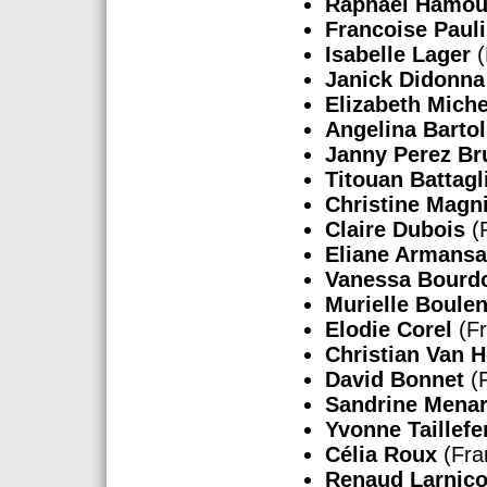
Raphael Hamo
Francoise Pauli
Isabelle Lager
(
Janick Didonn
Elizabeth Miche
Angelina Barto
Janny Perez Br
Titouan Battagl
Christine Magn
Claire Dubois
(
Eliane Armansa
Vanessa Bourd
Murielle Boule
Elodie Corel
(Fr
Christian Van 
David Bonnet
(F
Sandrine Mena
Yvonne Taillefe
Célia Roux
(Fra
Renaud Larnico