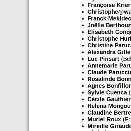
Françoise Krie
Christophe@wa
Franck Mekide
Joëlle Berthou
Elisabeth Conq
Christophe Hur
Christine Paruc
Alexandra Gille
Luc Pinsart
(Bel
Annemarie Par
Claude Parucci
Rosalinde Bonn
Agnes Bonfillo
Sylvie Cuenca
(
Cécile Gauthier
Helena Mongou
Claudine Bertre
Muriel Roux
(Fr
Mireille Girau