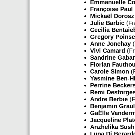
Emmanuelle Co
Françoise Paul
Mickaël Dorosz
Julie Barbic
(Fr
Cecilia Bentaie
Gregory Poinse
Anne Jonchay
(
Vivi Camard
(Fr
Sandrine Gabar
Florian Fautho
Carole Simon
(
Yasmine Ben-Hl
Perrine Becker
Remi Desforge
Andre Berbie
(F
Benjamin Grau
GaËlle Vanderm
Jacqueline Plat
Anzhelika Sus
Luna Di Berard