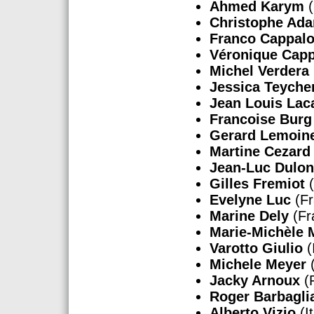
Ahmed Karym
(
Christophe Ad
Franco Cappal
Véronique Cap
Michel Verdera
Jessica Teyche
Jean Louis Lac
Francoise Burg
Gerard Lemoine
Martine Cezard
Jean-Luc Dulon
Gilles Fremiot
(
Evelyne Luc
(Fr
Marine Dely
(Fr
Marie-Michèle 
Varotto Giulio
(
Michele Meyer
(
Jacky Arnoux
(
Roger Barbagli
Alberto Vizio
(It