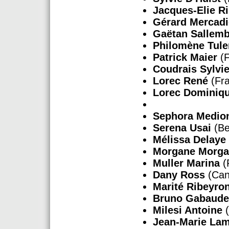
Jacques-Elie R
Gérard Mercadi
Gaëtan Sallemb
Philomène Tul
Patrick Maier
(F
Coudrais Sylvi
Lorec René
(Fra
Lorec Dominiq
Sephora Medio
Serena Usai
(Be
Mélissa Delaye
Morgane Morg
Muller Marina
(
Dany Ross
(Can
Marité Ribeyro
Bruno Gabaude
Milesi Antoine
(
Jean-Marie Lam