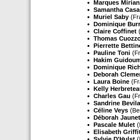
Marques Mirian
Samantha Casar
Muriel Saby
(Fr
Dominique Bur
Claire Coffinet
(
Thomas Cuozz
Pierrette Bettine
Pauline Toni
(Fr
Hakim Guidou
Dominique Rich
Deborah Cleme
Laura Boine
(Fr
Kelly Herbrete
Charles Gau
(Fr
Sandrine Bevil
Céline Veys
(Be
Déborah Jaune
Pascale Mulet
(
Elisabeth Griffi
Sylvie D'Hulst
(