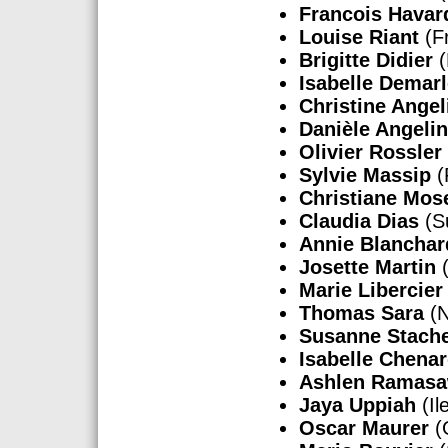
Francois Havar
Louise Riant
(F
Brigitte Didier
(
Isabelle Demar
Christine Angel
Danièle Angelin
Olivier Rossler
Sylvie Massip
(
Christiane Mos
Claudia Dias
(S
Annie Blanchar
Josette Martin
(
Marie Libercier
Thomas Sara
(N
Susanne Stach
Isabelle Chena
Ashlen Ramas
Jaya Uppiah
(Il
Oscar Maurer
(