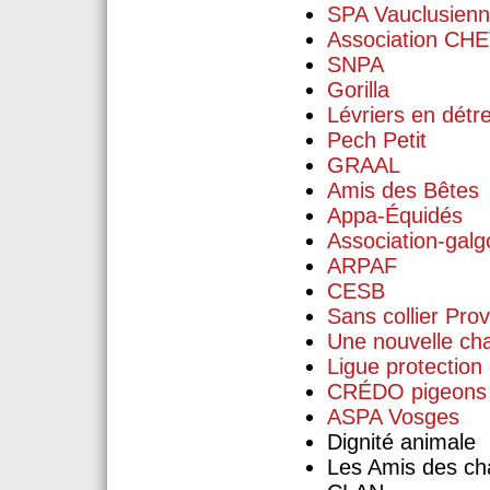
SPA Vauclusien
Association CH
SNPA
Gorilla
Lévriers en détr
Pech Petit
GRAAL
Amis des Bêtes
Appa-Équidés
Association-galg
ARPAF
CESB
Sans collier Pro
Une nouvelle ch
Ligue protection
CRÉDO pigeons
ASPA Vosges
Dignité animale
Les Amis des ch